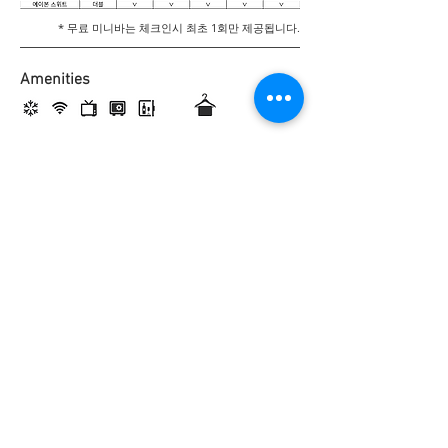
* 무료 미니바는 체크인시 최초 1회만 제공됩니다.
Amenities
Check in and out
- Check in 15:00 ~ 23:30
)
(이후 체크인 시 사전 문의
- Check out 11:00
54037 전라북도 군산시 해망로 10, 에이본호텔군산
10 Haemang-ro, Gunsan-si, Jeollabuk-do,
Republic of Korea
TEL.
1577-4050
© 2015 AVON Hotel Gunsan All Rights Reserved
개인정보처리